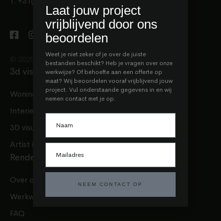
T. +31(0)85 401 23 51
Laat jouw project
vrijblijvend door ons
beoordelen
Weet je niet zeker of je over de juiste
© 2025 render.company
bestanden beschikt? Heb je vragen over onze
3d visualisatie
werkwijze? Of behoefte aan een offerte op
maat? Wij beoordelen vooraf vrijblijvend jouw
project. Vul onderstaande gegevens in en wij
Woning 3D
nemen contact met je op.
Interieur 3D
3D visualisatie
Artist impressions
Render company
Over ons
NEEM CONTACT OP
Werkwijze
FAQ