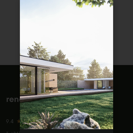
★
★
★
★
★
9.4