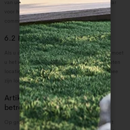
van uw commentaar is uw profielfoto zichtbaar
voor het publiek in de context van uw
commentaar.
6.2 Media
Als u afbeeldingen naar de website uploadt, moet
u het uploaden van afbeeldingen met ingesloten
locatiegegevens (EXIF GPS) vermijden daarmee
zijn locatiegegevens niet openbaar.
Artikel 7 – Uw rechten met
betrekking tot uw gegevens
Op grond van artikel 13 lid 2 sub b AVG heeft