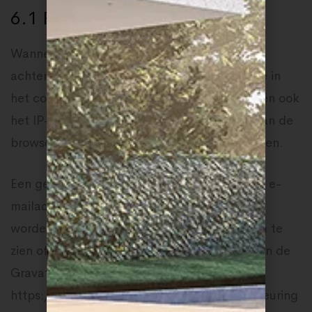
6.1 Reacties
Wanneer bezoekers commentaar op de site
achterlaten, verzamelen we de gegevens die in
het commentaarformulier worden getoond, en ook
het IP-adres van de bezoeker en de agent van de
browsergebruiker om spam te helpen opsporen.
Een geanonimiseerde string gemaakt van uw e-
mailadres (ook wel een hash genoemd) kan
worden verstrekt aan de Gravatar service om te
zien of u deze gebruikt. Het privacybeleid van de
Gravatarservice is hier beschikbaar:
https://automattic.com/privacy/. Na goedkeuring