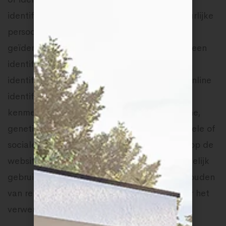
identificeerbaar wordt beschouwd een natuurlijke
persoon die direct of indirect kan worden
geïdentificeerd, met name aan de hand van een
identificator zoals een naam, een
identificatienummer, locatiegegevens, een online
identificator of een of meer elementen die
kenmerkend zijn voor de fysieke, fysiologische,
genetische, psychische, economische, culturele of
sociale identiteit. De persoonsgegevens die op de
website worden verzameld worden hoofdzakelijk
gebruikt door de beheerder voor het onderhouden
van relaties met u en indien aan de orde voor het
verwerken van uw bestellingen.