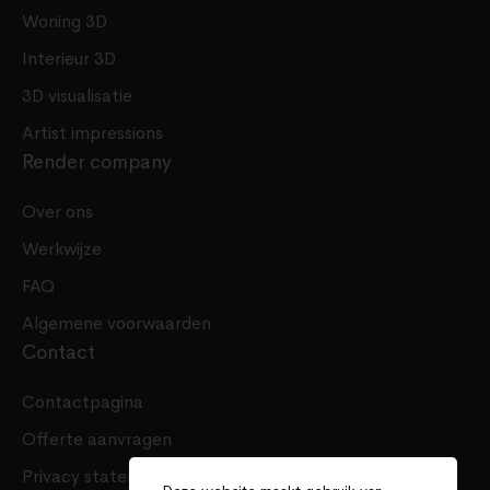
Woning 3D
Interieur 3D
3D visualisatie
Artist impressions
Render company
Over ons
Werkwijze
FAQ
Algemene voorwaarden
Contact
Contactpagina
Offerte aanvragen
Privacy statement