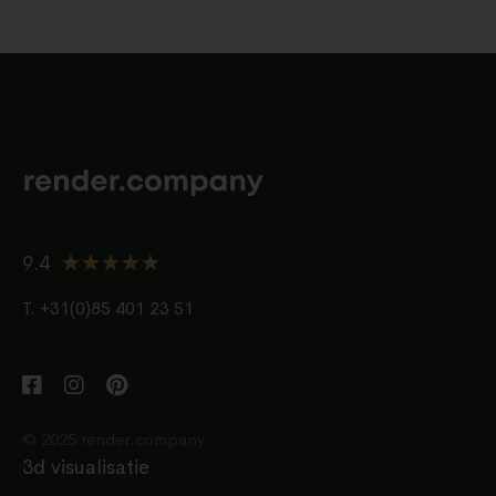
★
★
★
★
★
9.4
T. +31(0)85 401 23 51
© 2025 render.company
3d visualisatie