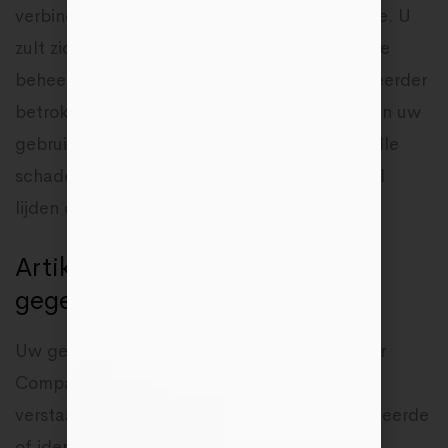
verbinding met of het gebruik van de website. U
zult zich onthouden van iedere actie tegen de
beheerder als gevolg hiervan. Indien de beheerder
betrokken raakt bij een geschil als gevolg van uw
gebruik van deze website, is hij gerechtigd alle
schade die hij dientengevolge lijdt en nog zal
lijden op u te verhalen.
Artikel 6 – Het verzamelen van
gegevens
Uw gegevens worden verzameld door Render
Company. Onder persoonsgegevens worden
verstaan: alle informatie over een geïdentificeerde
of identificeerbare natuurlijke persoon; als