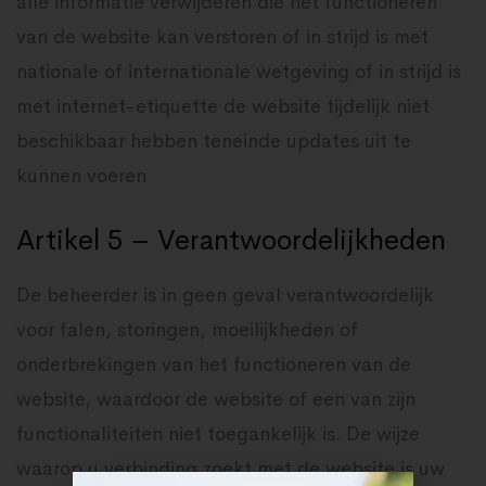
alle informatie verwijderen die het functioneren
van de website kan verstoren of in strijd is met
nationale of internationale wetgeving of in strijd is
met internet-etiquette de website tijdelijk niet
beschikbaar hebben teneinde updates uit te
kunnen voeren
Artikel 5 – Verantwoordelijkheden
De beheerder is in geen geval verantwoordelijk
voor falen, storingen, moeilijkheden of
onderbrekingen van het functioneren van de
website, waardoor de website of een van zijn
functionaliteiten niet toegankelijk is. De wijze
waarop u verbinding zoekt met de website is uw