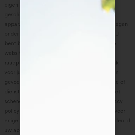
eigen verantwoordelijkheid. U dient zelf alle
geschikte maatregelen te treffen om uw
apparatuur en uw gegevens te beschermen tegen
onder andere virusaanvallen op het internet. U
bent bovendien zelf verantwoordelijk voor de
websites en de gegevens die u op internet
raadpleegt. De beheerder is niet aansprakelijk
voor juridische procedures die tegen u worden
gevoerd: vanwege het gebruik van de website of
diensten toegankelijk via internet vanwege het
schenden van de voorwaarden van deze privacy
policy De beheerder is niet verantwoordelijk voor
enige schade die u zelf oploopt, dan wel derden of
uw apparatuur oplopen als gevolg van uw