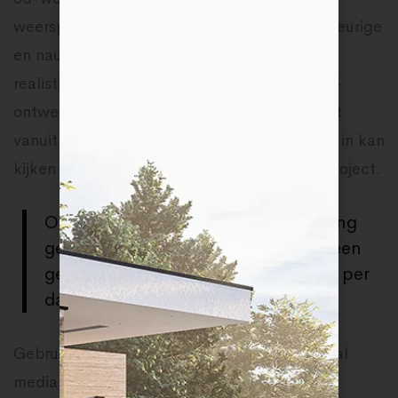
weerspiegelen de afmetingen op een nauwkeurige
en nauwkeurige manier, ze geven zelfs een
realistisch beeld van de ruimte mee. Met 3d-
ontwerpen kunt u ervoor zorgen dat uw klant
vanuit verschillende invalshoeken de woning in kan
kijken en zich zo beter kan binden aan het project.
Ongeveer 44% van de wereldbevolking
gebruikte in 2019 social media, met een
gemiddelde van 2 uur en 20 minuten per
dag op sociale media.
Gebruik visualisaties om op te vallen op social
media De branche verandert snel en de