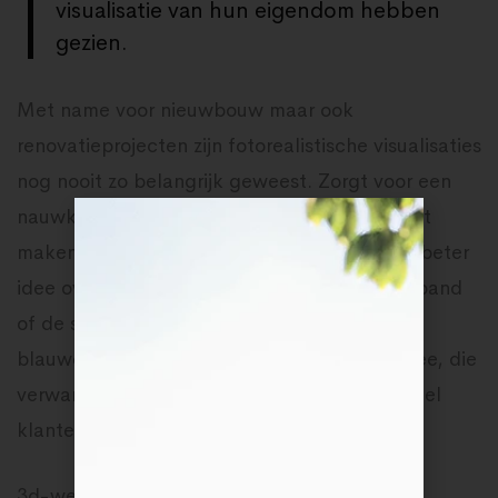
visualisatie van hun eigendom hebben
gezien.
Met name voor nieuwbouw maar ook
renovatieprojecten zijn fotorealistische visualisaties
nog nooit zo belangrijk geweest. Zorgt voor een
nauwkeurige en nauwkeurige presentatie Het
maken van een presentatie in 3d, geeft een beter
idee over de werkelijke afmetingen van het pand
of de structuur. De complexiteit van 2d-
blauwdrukken veel complicaties met zich mee, die
verwarrend of misleidend kunnen zijn voor veel
klanten.
3d-weergaven zijn hierin betrouwbaar en