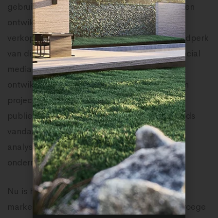
gebruikelijke verkoopkanalen die makelaars en
ontwikkelaars gebruiken om vastgoed te
verkopen, zijn niet langer hetzelfde. In het tijdperk
van digitale marketing en in het specifiek, social
media marketing, hebben makelaars en
ontwikkelaars nu een geweldige kans om hun
projecten te presenteren aan een veel groter
publiek. Ze kunnen zelfs meten waar hun leads
vandaan komen door al hun gegevens te
analyseren en dienovereenkomstig actie te
ondernemen.
Nu is het aan u en uw team om een sterke
marketingstrategie te creëren en vanaf de vroege