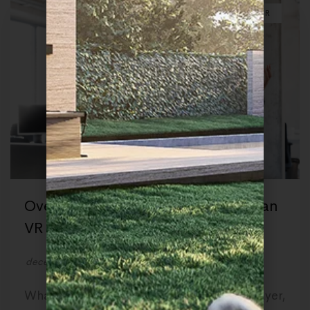
3D INTERIEUR
Overtuig je klanten met de inzet van
VR (Virtual Reality)
december 25, 2022
by
Render Company
What’s a cake without icing? That outer layer,