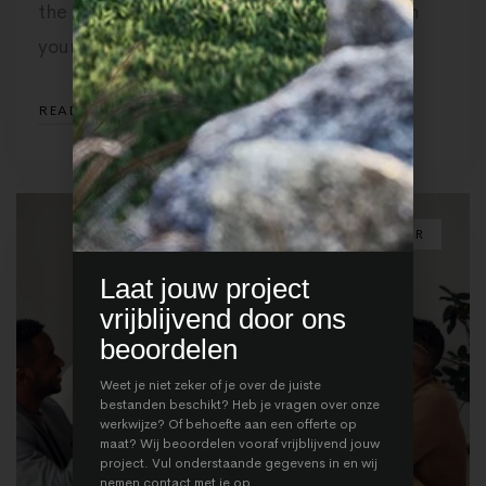
the icing, is how you actually show up with
your …
READ MORE
3D INTERIEUR
Laat jouw project
vrijblijvend door ons
beoordelen
Weet je niet zeker of je over de juiste
bestanden beschikt? Heb je vragen over onze
werkwijze? Of behoefte aan een offerte op
maat? Wij beoordelen vooraf vrijblijvend jouw
project. Vul onderstaande gegevens in en wij
nemen contact met je op.