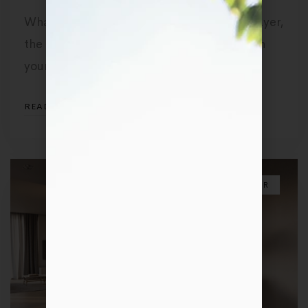
What’s a cake without icing? That outer layer,
the icing, is how you actually show up with
your …
READ MORE
3D INTERIEUR