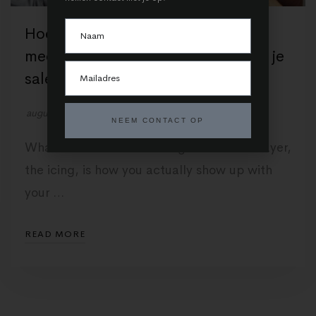
Hoe visualisaties jou helpen aan
meer klanten en het verhogen van je
sales!
augustus 25, 2022
by
Render Company
NEEM CONTACT OP
What’s a cake without icing? That outer layer,
the icing, is how you actually show up with
your …
READ MORE