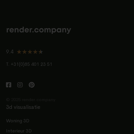
★
★
★
★
★
9.4
T. +31(0)85 401 23 51
© 2025 render.company
3d visualisatie
Woning 3D
Interieur 3D