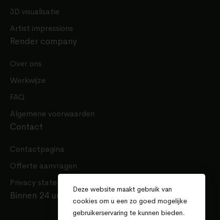
3D visualisatie
Artist impressions
Render company
Over ons
Werkwijze
FAQ
Algemene voorwaarden
Contact
Contactpagina
Offerte aanvragen
Privacy statement
Deze website maakt gebruik van
Binnen 24 uur een offerte
cookies om u een zo goed mogelijke
gebruikerservaring te kunnen bieden.