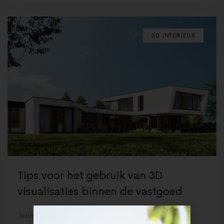
3D INTERIEUR
Tips voor het gebruik van 3D
visualisaties binnen de vastgoed
februari 9, 2023
by
Render Company