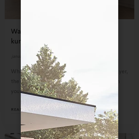
Wat zijn 3d visualisaties en hoe
kunnen deze meerwaarde bieden
januari 25, 2023
by
Render Company
What’s a cake without icing? That outer layer,
the icing, is how you actually show up with
your …
READ MORE