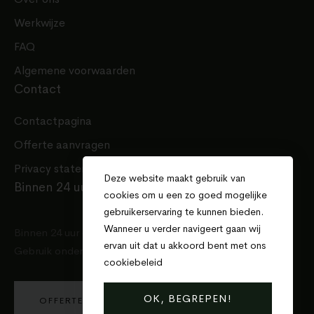
Werkwijze
FAQ
Algemene voorwaarden
Contact
Contactpagina
Offerte aanvragen
Privacy statement
Deze website maakt gebruik van
Binnen 24 uur een offerte
cookies om u een zo goed mogelijke
gebruikerservaring te kunnen bieden.
Wanneer u verder navigeert gaan wij
Binnen 24 uur een offerte voor uw project.
ervan uit dat u akkoord bent met ons
Gebruik onderstaande knop en doe de aanvraag!
cookiebeleid
.
OK, BEGREPEN!
OFFERTE AANVRAGEN