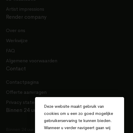
Artist impressions
Render company
Over ons
Werkwijze
FAQ
Algemene voorwaarden
Contact
Contactpagina
Offerte aanvragen
Privacy statement
Deze website maakt gebruik van
Binnen 24 uur een offerte
cookies om u een zo goed mogelijke
gebruikerservaring te kunnen bieden.
Wanneer u verder navigeert gaan wij
Binnen 24 uur een offerte voor uw project.