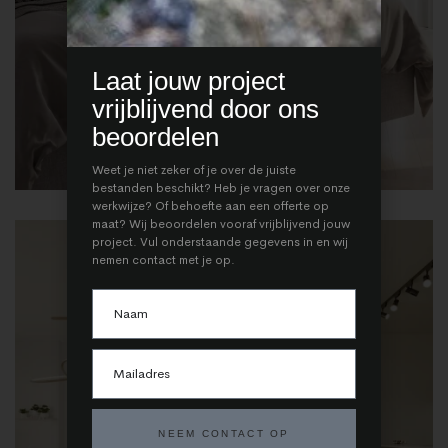
Laat jouw project
vrijblijvend door ons
beoordelen
Weet je niet zeker of je over de juiste
bestanden beschikt? Heb je vragen over onze
werkwijze? Of behoefte aan een offerte op
maat? Wij beoordelen vooraf vrijblijvend jouw
project. Vul onderstaande gegevens in en wij
nemen contact met je op.
NEEM CONTACT OP