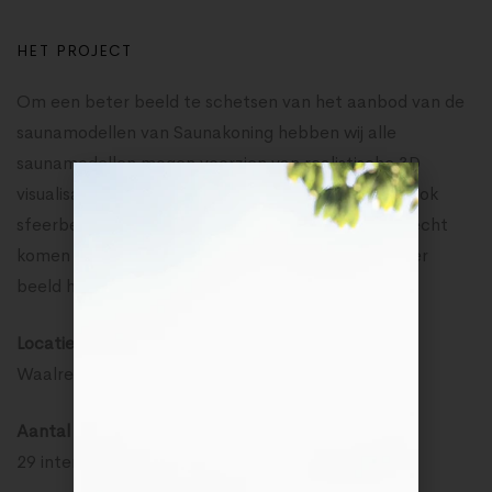
HET PROJECT
Om een beter beeld te schetsen van het aanbod van de
saunamodellen van Saunakoning hebben wij alle
saunamodellen mogen voorzien van realistische 3D
visualisaties. Tevens hebben wij voor de modellen ook
sfeerbeelden opgemaakt zodat ze goed tot hun recht
komen op de nieuwe website en de koper een beter
beeld heeft van de sauna in een interieur-setting.
Locatie:
Waalre
Aantal beelden:
29 interieur/product renders