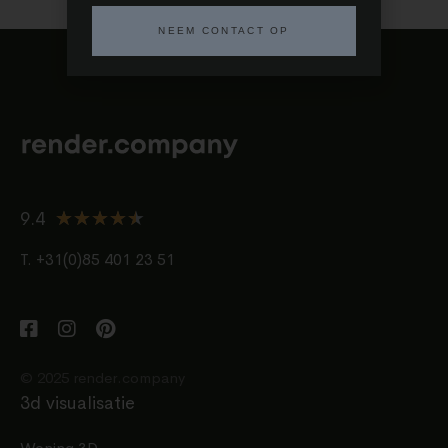
NEEM CONTACT OP
★
★
★
★
★
9.4
T. +31(0)85 401 23 51
© 2025 render.company
3d visualisatie