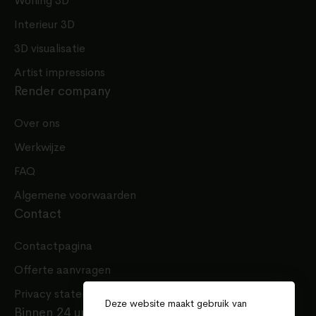
Woning 3D
Interieur 3D
3D visualisatie
Artist impressions
Render company
Over ons
Werkwijze
FAQ
Algemene voorwaarden
Contact
Contactpagina
Offerte aanvragen
Privacy statement
Deze website maakt gebruik van
Binnen 24 uur een offerte